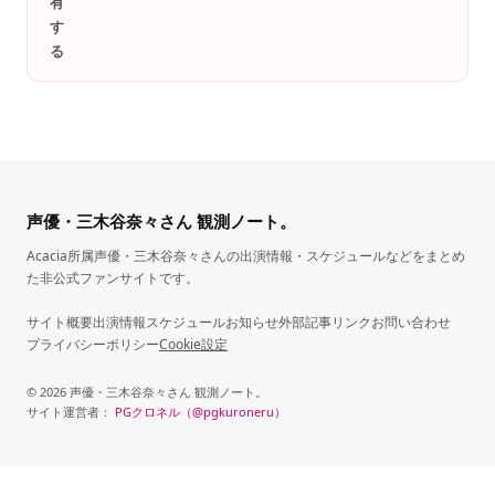
有
す
る
声優・三木谷奈々さん 観測ノート。
Acacia所属声優・三木谷奈々さんの出演情報・スケジュールなどをまとめ
た非公式ファンサイトです。
サイト概要
出演情報
スケジュール
お知らせ
外部記事リンク
お問い合わせ
プライバシーポリシー
Cookie設定
© 2026 声優・三木谷奈々さん 観測ノート。
サイト運営者：
PGクロネル（@pgkuroneru）
（新しいタブで開きます）