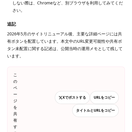
しない際は、Chromeなど、別ブラウザを利用してみてくだ
さい。
追記
2026年5月のサイトリニューアル後、主要な詳細ページには共
有ボタンを配置しています。本文中のURL変更可能性や共有ボ
タン未配置に関する記述は、公開当時の運用メモとして残して
います。
こ
の
ペ
ー
Xでポストする
URLをコピー
ジ
を
タイトルとURLをコピー
共
有
す