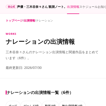
声優・三木谷奈々さん 観測ノート。
出演情報
スケジュール
お知
非公式
トップページ
出演情報
ナレーション
WORKS
ナレーションの出演情報
三木谷奈々さんのナレーション出演情報と関連作品をまとめて
います（6件）。
最終更新日:
2026/07/30
ナレーションの出演情報一覧（6件）
すべて
ゲーム 13件
動画 9件
舞台/朗読劇 4件